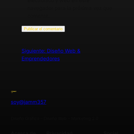
electrónico y web en este
navegador para la próxima vez que
comente.
Siguiente:
Diseño Web &
Emprendedores
→
soy@jamm357
Diseño Gráfico – Diseño Web – Marketing 2.0
Acerca de
Privacidad
Social