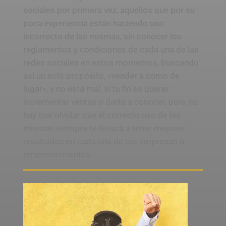
sociales por primera vez, aquellos que por su
poca experiencia están haciendo uso
incorrecto de las mismas, sin conocer los
reglamentos y condiciones de cada una de las
redes sociales en estos momentos, buscando
así un solo propósito, «vender a como de
lugar», y no está mal, si tu fin es querer
incrementar ventas o darte a conocer, pero no
hay que olvidar que el correcto uso de las
mismas siempre te llevará a tener mejores
resultados en cada una de tus empresas o
emprendimientos.