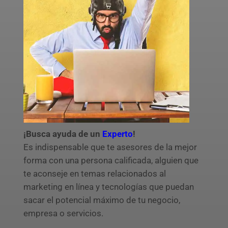
¡Busca ayuda de un
Experto
!
Es indispensable que te asesores de la mejor
forma con una persona calificada, alguien que
te aconseje en temas relacionados al
marketing en línea y tecnologías que puedan
sacar el potencial máximo de tu negocio,
empresa o servicios.