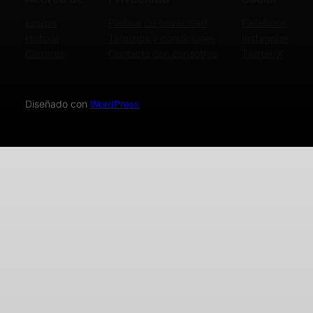
Equipo
Política de privacidad
Facebook
Historia
Términos y condiciones
Instagram
Carreras
Contacta con consotros
Twitter/X
Diseñado con
WordPress