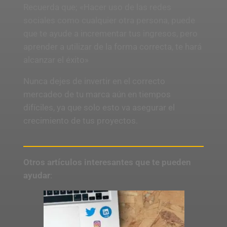
Recuerda que; «Hacer uso de las redes
sociales como cualquier otra persona, puede
que te ayude a incrementar tus ingresos, pero
aprender a utilizar de la forma correcta, te hará
alcanzar el éxito»
Nunca dejes de invertir en el correcto
mercadeo de tu marca aún en tiempos
difíciles, ya que solo esto va asegurar el
crecimiento de tus proyectos.
Otros artículos interesantes que te pueden
ayudar
: