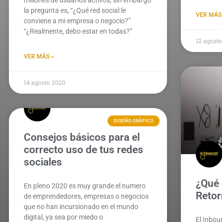
millones de usuarios activos, sin embargo
la pregunta es, “¿Qué red social le
VER MÁS
conviene a mi empresa o negocio?”
“¿Realmente, debo estar en todas?”
12 agost
VER MÁS »
14 agosto 2020
DISEÑO GRÁFICO
Consejos básicos para el
correcto uso de tus redes
sociales
¿Qué 
En pleno 2020 es muy grande el numero
Retor
de emprendedores, empresas o negocios
que no han incursionado en el mundo
digital, ya sea por miedo o
El Inbou