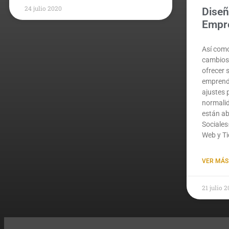
24 julio 2020
Dise
Empr
Así como
cambios 
ofrecer 
emprend
ajustes 
normalid
están a
Sociales
Web y Ti
VER MÁS
21 julio 