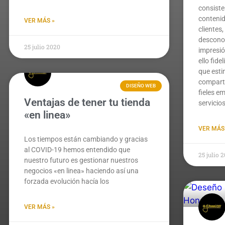
consiste
contenid
VER MÁS »
clientes
descono
25 julio 2020
impresió
ello fid
que esti
comparti
DISEÑO WEB
fieles e
Ventajas de tener tu tienda
servicios
«en linea»
VER MÁS
Los tiempos están cambiando y gracias
al COVID-19 hemos entendido que
25 julio 
nuestro futuro es gestionar nuestros
negocios «en linea» haciendo así una
forzada evolución hacía los
VER MÁS »