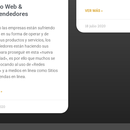
ño Web &
VER MÁS »
endedores
18 julio 2020
 las empresas están sufriendo
en su forma de operar y de
sus productos y servicios, los
edores están haciendo sus
para proseguir en esta «nueva
ad», es por ello que muchos se
bocando al uso de «Redes
» y a medios en linea como Sitios
endas en linea.
 »
2020