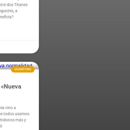
tre dos Titanes
reguntes, a
neficia?
MARKETING
a «Nueva
ia vino a
que todos usamos
ciéndonos más y
Si