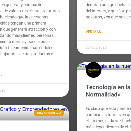
 en generar y compartir
denotan una grn lucha en
o de valor a tus clientes y futuros
del Internet, y quizá te p
, haciendo que las personas
nosotros, ¿en qué nos be
cidas tengan una primera
n que generará atracción y con
VER MÁS »
elizando más clientes, personas
men tu marca y poco a poco
25 julio 2020
rán tu contenido haciéndoles
mbajadores de tus productos o
.
 »
Tecnología en l
2020
Normalidad»
Es claro que esta pandem
DISEÑO GRÁFICO
cambiar las formas en 
el internet, cada vez ha
más dependientes de él. 