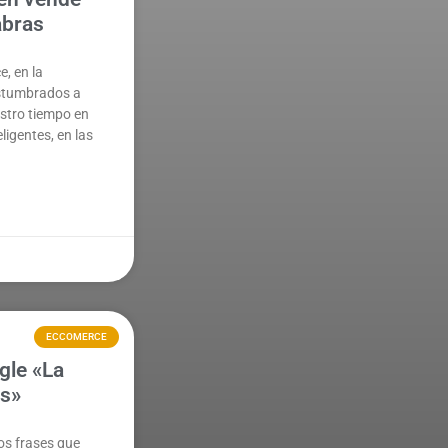
abras
ce, en la
stumbrados a
estro tiempo en
ligentes, en las
ECCOMERCE
gle «La
es»
os frases que