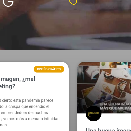
OG
DISEÑO GRÁFICO
imagen, ¿mal
ting?
es cierto esta pandemia parece
do la chispa que encendió el
tu emprendedor» de muchas
s, vemos más a menudo infinidad
onas
Una buena imag