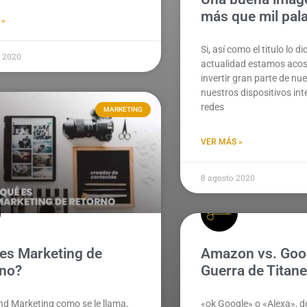
más que mil pal
 »
Si, así como el titulo lo di
o 2020
actualidad estamos aco
invertir gran parte de nu
nuestros dispositivos inte
redes
MARKETING
VER MÁS »
8 agosto 2020
es Marketing de
Amazon vs. Goo
no?
Guerra de Titan
nd Marketing como se le llama,
«ok Google» o «Alexa», d