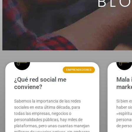
BL
EMPRENDEDORES
¿Qué red social me
Mala 
conviene?
marke
Sabemos la importancia de las redes
Si bien 
sociales en esta última década, para
haber si
todas las empresas, negocios o
«espíri
personalidades públicas, hay miles de
persona
plataformas, pero unas cuantas manejan
de pers