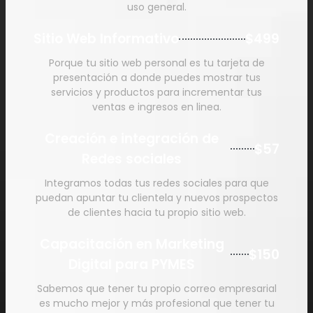
uso general.
Sitio Web Informativo
$499
Porque tu sitio web personal es tu tarjeta de
presentación a donde puedes mostrar tus
servicios y productos para incrementar tus
ventas e ingresos en linea.
Creación e integración de
$57
Redes sociales
Integramos todas tus redes sociales para que
puedan apuntar tu clientela y nuevos prospectos
de clientes hacia tu propio sitio web.
Capacitación en Marketing
$150
Digital para PYMES
Sabemos que tener tu propio correo empresarial
es mucho mejor y más profesional que tener tu