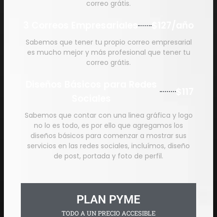
correo grátis.
3 Correos Empresariales
$127/año
Sabemos que tener tu propio correo empresarial
es mucho mejor y más profesional que tener tu
correo grátis.
Diseños Básicos para Redes
$117
Sociales
Sabemos que contar con una linea gráfica y logo
no lo es todo, es por ello que agregamos los
diseños básicos para comenzar a mostrar sus
servicios en las redes sociales, incluímos, diseño
de post, portada y foto de perfil.
PLAN PYME
TODO A UN PRECIO ACCESIBLE