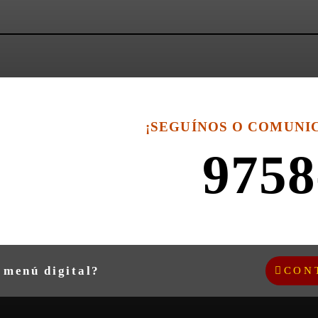
¡SEGUÍNOS O COMUNI
9758
 menú digital?
CON